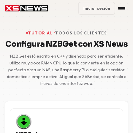
Iniciar sesión
Premium Plans
%
TUTORIAL ·
TODOS LOS CLIENTES
Block Accounts
Configura NZBGet con XS News
Support
NZBGet está escrito en C++ y diseñado para ser eficiente:
utiliza muy poca RAM y CPU, lo que lo convierte en la opción
perfecta para un NAS, una Raspberry Pi o cualquier servidor
Contact
doméstico siempre activo. Al igual que SABnzbd, se controla a
través de una interfaz web.
FAQ
5 Day Pass