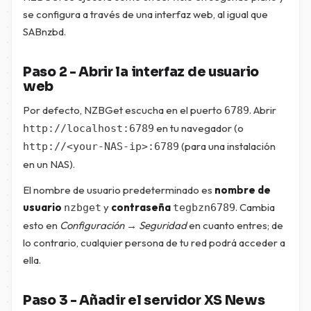
se configura a través de una interfaz web, al igual que
SABnzbd.
Paso 2 - Abrir la interfaz de usuario
web
Por defecto, NZBGet escucha en el puerto
. Abrir
6789
en tu navegador (o
http://localhost:6789
(para una instalación
http://<your-NAS-ip>:6789
en un NAS).
El nombre de usuario predeterminado es
nombre de
usuario
y
contraseña
. Cambia
nzbget
tegbzn6789
esto en
Configuración → Seguridad
en cuanto entres; de
lo contrario, cualquier persona de tu red podrá acceder a
ella.
Paso 3 - Añadir el servidor XS News