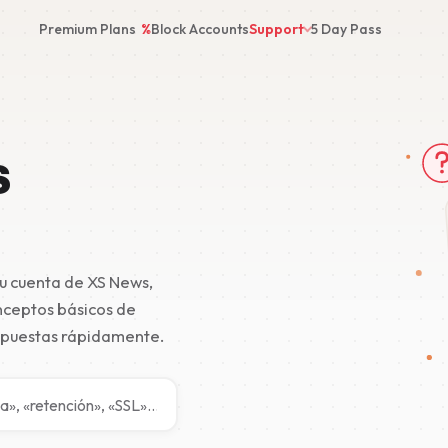
Premium Plans
%
Block Accounts
Support
5 Day Pass
s
tu cuenta de XS News,
onceptos básicos de
espuestas rápidamente.