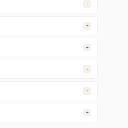
 del periodo actual; puedes cambiarlo en
onales. Elige el que más te convenga al finalizar
su cuenta
se reactiva automáticamente
tras el
pondiente al tiempo restante de tu periodo de