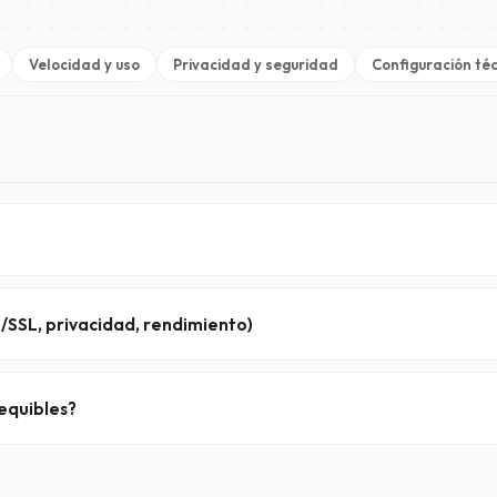
Velocidad y uso
Privacidad y seguridad
Configuración té
que lleva ofreciendo un acceso fiable y de alto rendimiento desde 2
inarios y acceso a 100.000+ grupos de noticias.
S/SSL, privacidad, rendimiento)
mediante
TLS/SSL (puerto 563)
,
retención de datos binarios
a lar
de servidores se extiende por Europa y EE. UU. para garantizar una vel
sequibles?
cia, optimizando nuestra infraestructura y nuestros procesos para m
rma de precios transparentes y fijos, sin cargos ocultos.