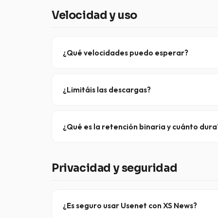
suscripción actual.
Velocidad y uso
¿Qué velocidades puedo esperar?
Las velocidades dependen de tu proveedor de In
rendimiento en conexiones de alta velocidad.
¿Limitáis las descargas?
No, hay
sin límites de datos
en nuestros planes i
restringe.
¿Qué es la retención binaria y cuánto dura
La retención se refiere al tiempo que los artí
archivos binarios
en 100.000+ grupos de noticia
Privacidad y seguridad
¿Es seguro usar Usenet con XS News?