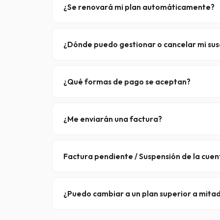
bloque →
¿Se renovará mi plan automáticamente?
La renovación automática es
opcional
. Tú deci
cualquier momento en
MYXSNEWS
.
¿Dónde puedo gestionar o cancelar mi sus
Inicia sesión en
MYXSNEWS
, donde podrás renov
¿Qué formas de pago se aceptan?
iDEAL, PayPal, tarjeta de crédito (Visa, Mastercar
la compra.
¿Me enviarán una factura?
Sí, cada pago genera una factura que puedes de
Factura pendiente / Suspensión de la cuen
Las facturas impagadas dan lugar a
suspensión
procesamiento.
¿Puedo cambiar a un plan superior a mita
Sí, puedes cambiar de plan en cualquier momento