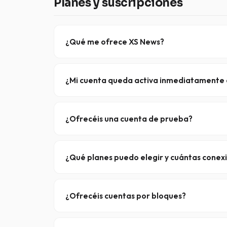
Planes y suscripciones
¿Qué me ofrece XS News?
Todas las suscripciones incluyen
cifrado TLS/S
diferencias entre los planes se reducen a la velo
¿Mi cuenta queda activa inmediatamente d
Sí, una vez completado el pago, tu cuenta suele 
¿Ofrecéis una cuenta de prueba?
Sí, nuestro
Pase de 5 días
ofrece un acceso temp
automáticamente, por lo que no entraña ningún 
¿Qué planes puedo elegir y cuántas conexi
Tres niveles de suscripción, cada uno con una vel
BASIC
— 10 Mbit/s, 10 conexiones
¿Ofrecéis cuentas por bloques?
PRO
— 50 Mbit/s, 50 conexiones
Sí, cuentas de pago único en
100 GB
,
250 GB
,
1
ELITE
— Velocidad ilimitada, 100 conexiones