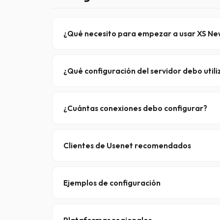
¿Qué necesito para empezar a usar XS Ne
Tres cosas:
Una suscripción activa a XS News
¿Qué configuración del servidor debo utili
Un cliente de Usenet compatible (por ejempl
Configura tu lector de noticias con lo siguiente:
Tus credenciales de acceso personales
Servidor
:
¿Cuántas conexiones debo configurar?
reader.xsnews.nl
Puertos
:
/
(TLS/SSL, recomendad
563
443
Ajusta el límite a tu plan: BASIC (10), PRO (50), 
Autenticación
: tu nombre de usuario y cont
conexiones; más conexiones no siempre signific
Clientes de Usenet recomendados
Para configuraciones automatizadas y de alto
GrabIt
es una opción ligera para Windows.
Ejemplos de configuración
Referencia rápida para SABnzbd / NZBGet:
Host:
Plataformas regionales