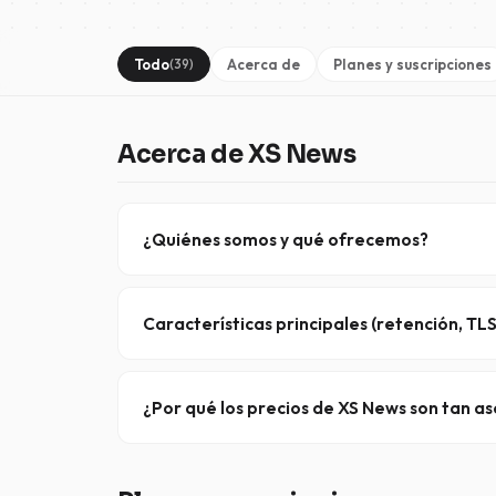
Todo
Acerca de
Planes y suscripciones
(39)
Acerca de XS News
¿Quiénes somos y qué ofrecemos?
XS News es un proveedor de confianza de Usenet 
TLS/SSL, 4.000+ días de retención de archivos b
Características principales (retención, TL
Todos los planes incluyen conexiones seguras 
no registro de datos
. Nuestra infraestructura 
¿Por qué los precios de XS News son tan a
Nos centramos en la automatización y la eficien
se traslada directamente a los suscriptores en fo