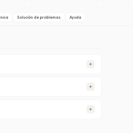
cnica
Solución de problemas
Ayuda
005. Todas las suscripciones incluyen cifrado
go plazo (4.000+ días) y una
estricta política de
ocidad y fiabilidad óptimas.
antener bajos los costes operativos. Ese ahorro