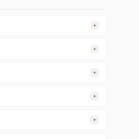
 más de
100.000+ grupos de noticias
. Las
mismo y configurar tu cliente de Usenet.
uestro servicio. Esto
no
se renueva
da y sin renovación automática.
Ver cuentas de