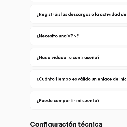
Sí, todo el tráfico de XS News está protegido m
extremo entre tu cliente y nuestros servidores.
¿Registráis las descargas o la actividad de
No. XS News sigue una
política estricta de no 
los grupos de noticias a los que accedes.
¿Necesito una VPN?
No. Dado que tu conexión ya está cifrada media
opcional.
¿Has olvidado tu contraseña?
No hay problema: no utilizamos contraseñas tradi
que te permite acceder directamente a tu cuent
¿Cuánto tiempo es válido un enlace de ini
Los enlaces de inicio de sesión automático tiene
existentes se
desactivarán de inmediato
.
¿Puedo compartir mi cuenta?
No, no está permitido compartir tu cuenta de XS
.
conectados
Configuración técnica