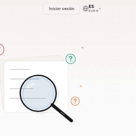
ES
Iniciar sesión
EUR €
🇳🇱
🇬🇧
🇩🇪
🇫🇷
🇪🇸