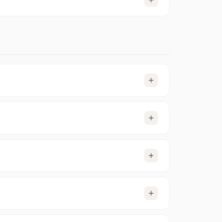
acturación. Liquida la factura pendiente en
ción ilimitada para seguir descargando.