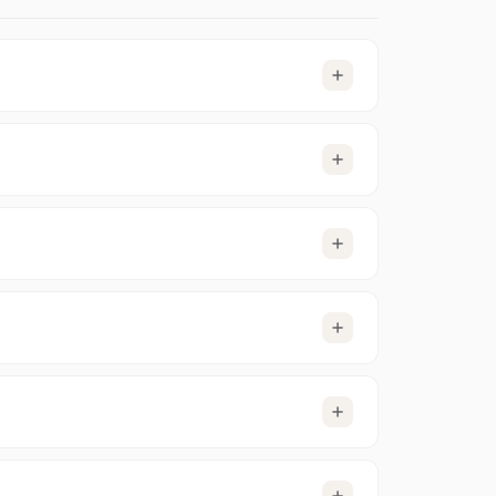
as funcionan muy bien con entre 10 y 20
faz sencilla, prueba
Spotnet
o
Momentum
.