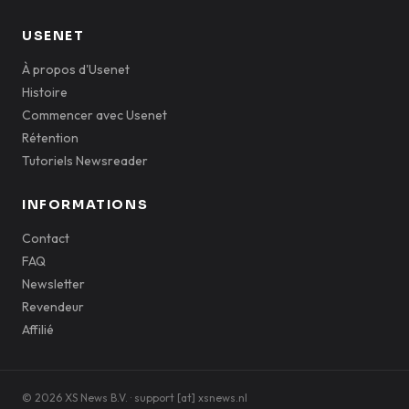
USENET
À propos d'Usenet
Histoire
Commencer avec Usenet
Rétention
Tutoriels Newsreader
INFORMATIONS
Contact
FAQ
Newsletter
Revendeur
Affilié
© 2026 XS News B.V. · support [at] xsnews.nl