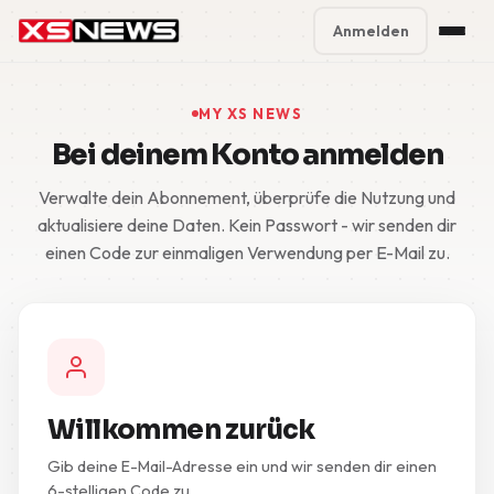
Anmelden
Premium Plans
%
MY XS NEWS
Bei deinem Konto anmelden
Block Accounts
Verwalte dein Abonnement, überprüfe die Nutzung und
Support
aktualisiere deine Daten. Kein Passwort - wir senden dir
einen Code zur einmaligen Verwendung per E-Mail zu.
Contact
FAQ
5 Day Pass
Willkommen zurück
Gib deine E-Mail-Adresse ein und wir senden dir einen
6-stelligen Code zu.