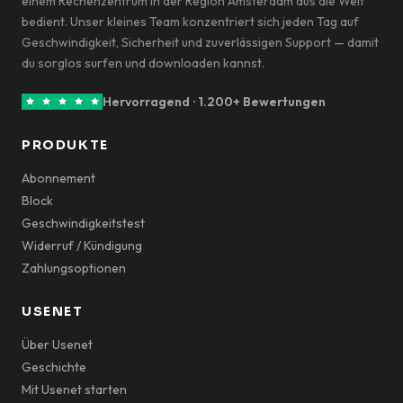
einem Rechenzentrum in der Region Amsterdam aus die Welt
bedient. Unser kleines Team konzentriert sich jeden Tag auf
Geschwindigkeit, Sicherheit und zuverlässigen Support — damit
du sorglos surfen und downloaden kannst.
Hervorragend · 1.200+ Bewertungen
PRODUKTE
Abonnement
Block
Geschwindigkeitstest
Widerruf / Kündigung
Zahlungsoptionen
USENET
Über Usenet
Geschichte
Mit Usenet starten