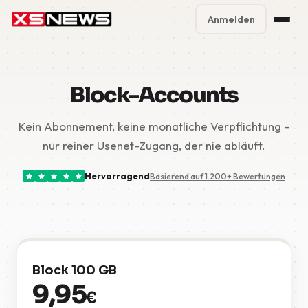
Anmelden
Premium Plans
%
Block-Accounts
Block Accounts
Kein Abonnement, keine monatliche Verpflichtung -
Support
nur reiner Usenet-Zugang, der nie abläuft.
Contact
Hervorragend
Basierend auf 1.200+ Bewertungen
FAQ
5 Day Pass
Block 100 GB
9,95
€