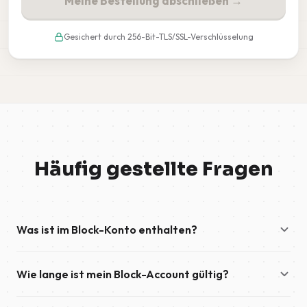
Meine Bestellung abschließen →
Gesichert durch 256-Bit-TLS/SSL-Verschlüsselung
Häufig gestellte Fragen
Was ist im Block-Konto enthalten?
Ein Block-Konto bietet schnellen Download-Zugang zum
Wie lange ist mein Block-Account gültig?
Usenet und bleibt gültig, bis dein enthaltenes Datenvolumen
vollständig aufgebraucht ist. Upload-Zugang ist nicht
Ein Block-Account hat kein Ablaufdatum. Dein