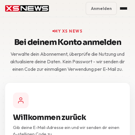
Anmelden
Premium Plans
%
MY XS NEWS
Bei deinem Konto anmelden
Block Accounts
Verwalte dein Abonnement, überprüfe die Nutzung und
Support
aktualisiere deine Daten. Kein Passwort - wir senden dir
einen Code zur einmaligen Verwendung per E-Mail zu.
Contact
FAQ
5 Day Pass
Willkommen zurück
Gib deine E-Mail-Adresse ein und wir senden dir einen
6-stelligen Code zu.