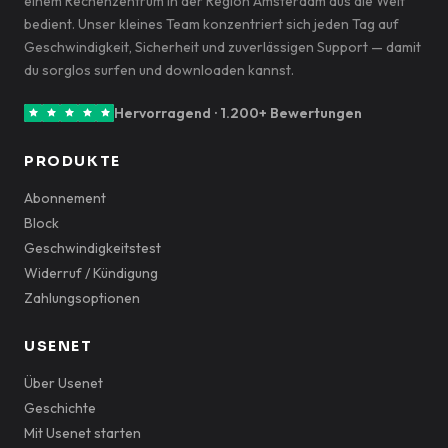
einem Rechenzentrum in der Region Amsterdam aus die Welt
bedient. Unser kleines Team konzentriert sich jeden Tag auf
Geschwindigkeit, Sicherheit und zuverlässigen Support — damit
du sorglos surfen und downloaden kannst.
Hervorragend · 1.200+ Bewertungen
PRODUKTE
Abonnement
Block
Geschwindigkeitstest
Widerruf / Kündigung
Zahlungsoptionen
USENET
Über Usenet
Geschichte
Mit Usenet starten