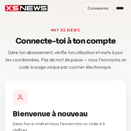
Connexion
Premium Plans
%
MY XS NEWS
Connecte-toi à ton compte
Block Accounts
Gère ton abonnement, vérifie ton utilisation et mets à jour
Support
tes coordonnées. Pas de mot de passe — nous t'envoyons un
code à usage unique par courrier électronique.
Contact
FAQ
5 Day Pass
Bienvenue à nouveau
Saisis ton e-mail et nous t'enverrons un code à 6
chiffres.