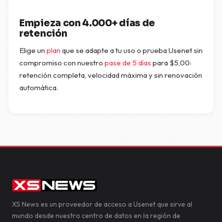
Empieza con 4.000+ días de
retención
Elige un
plan
que se adapte a tu uso o prueba Usenet sin
compromiso con nuestro
pase de 5 días
para
$
5,00
:
retención completa, velocidad máxima y sin renovación
automática.
XS News es un proveedor de acceso a Usenet que sirve al
mundo desde nuestro centro de datos en la región de